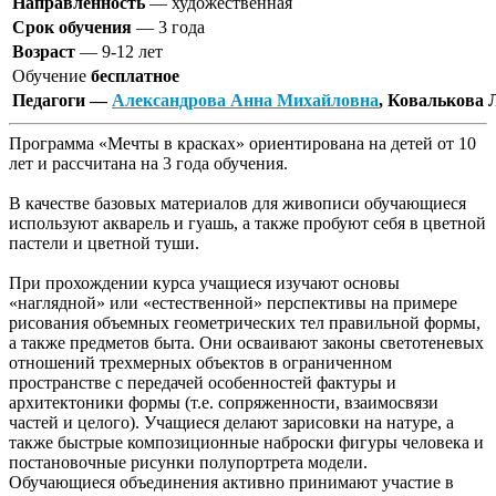
Направленность
— художественная
Срок обучения
— 3 года
Возраст
— 9-12 лет
Обучение
бесплатное
Педагоги —
Александрова Анна Михайловна
, Ковалькова
Программа «Мечты в красках» ориентирована на детей от 10
лет и рассчитана на 3 года обучения.
В качестве базовых материалов для живописи обучающиеся
используют акварель и гуашь, а также пробуют себя в цветной
пастели и цветной туши.
При прохождении курса учащиеся изучают основы
«наглядной» или «естественной» перспективы на примере
рисования объемных геометрических тел правильной формы,
а также предметов быта. Они осваивают законы светотеневых
отношений трехмерных объектов в ограниченном
пространстве с передачей особенностей фактуры и
архитектоники формы (т.е. сопряженности, взаимосвязи
частей и целого). Учащиеся делают зарисовки на натуре, а
также быстрые композиционные наброски фигуры человека и
постановочные рисунки полупортрета модели.
Обучающиеся объединения активно принимают участие в