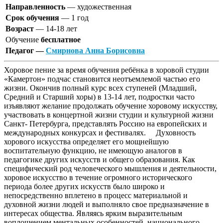
Направленность
— художественная
Срок обучения
— 1 год
Возраст
— 14-18 лет
Обучение
бесплатное
Педагог —
Смирнова Анна Борисовна
Хоровое пение за время обучения ребёнка в хоровой студии
«Камертон» подчас становится неотъемлемой частью его
жизни. Окончив полный курс всех ступеней (Младший,
Средний и Старший хоры) в 13-14 лет, подростки часто
изъявляют желание продолжать обучение хоровому искусству,
участвовать в концертной жизни студии и культурной жизни
Санкт- Петербурга, представлять Россию на европейских и
международных конкурсах и фестивалях. Духовность
хорового искусства определяет его мощнейшую
воспитательную функцию, не имеющую аналогов в
педагогике других искусств и общего образования. Как
специфический род человеческого мышления и деятельности,
хоровое искусство в течение огромного исторического
периода более других искусств было широко и
непосредственно вплетено в процесс материальной и
духовной жизни людей и выполняло свое предназначение в
интересах общества. Являясь ярким выразительным
воплощением ментальных особенностей, национального