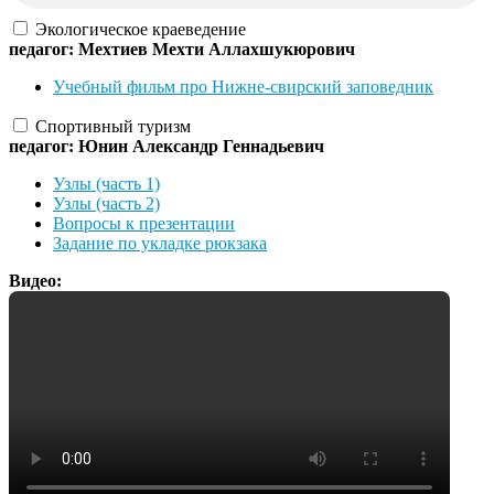
Экологическое краеведение
педагог: Мехтиев Мехти Аллахшукюрович
Учебный фильм про Нижне-свирский заповедник
Спортивный туризм
педагог: Юнин Александр Геннадьевич
Узлы (часть 1)
Узлы (часть 2)
Вопросы к презентации
Задание по укладке рюкзака
Видео: