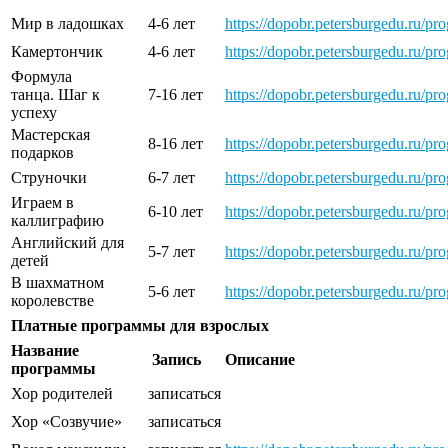
Мир в ладошках
4-6 лет
https://dopobr.petersburgedu.ru/pr
Камертончик
4-6 лет
https://dopobr.petersburgedu.ru/pr
Формула
танца. Шаг к
7-16 лет
https://dopobr.petersburgedu.ru/pr
успеху
Мастерская
8-16 лет
https://dopobr.petersburgedu.ru/pr
подарков
Струночки
6-7 лет
https://dopobr.petersburgedu.ru/p
Играем в
6-10 лет
https://dopobr.petersburgedu.ru/p
каллиграфию
Английский для
5-7 лет
https://dopobr.petersburgedu.ru/pr
детей
В шахматном
5-6 лет
https://dopobr.petersburgedu.ru/p
королевстве
Платные программы для взрослых
Название
Запись
Описание
программы
Хор родителей
записаться
Хор «Созвучие»
записаться