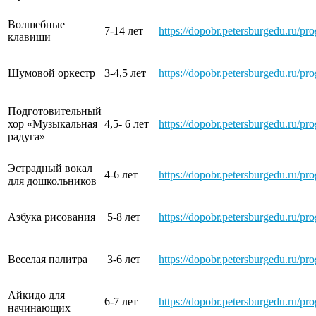
Волшебные
7-14 лет
https://dopobr.petersburgedu.ru/pr
клавиши
Шумовой оркестр
3-4,5 лет
https://dopobr.petersburgedu.ru/pr
Подготовительный
хор «Музыкальная
4,5- 6 лет
https://dopobr.petersburgedu.ru/pr
радуга»
Эстрадный вокал
4-6 лет
https://dopobr.petersburgedu.ru/pr
для дошкольников
Азбука рисования
5-8 лет
https://dopobr.petersburgedu.ru/pr
Веселая палитра
3-6 лет
https://dopobr.petersburgedu.ru/pr
Айкидо для
6-7 лет
https://dopobr.petersburgedu.ru/pr
начинающих