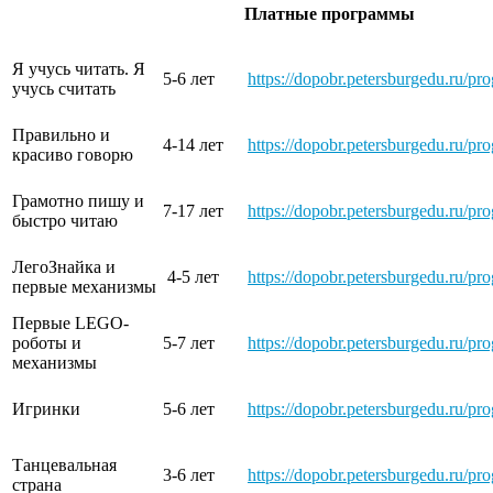
Платные программы
Я учусь читать. Я
5-6 лет
https://dopobr.petersburgedu.ru/pr
учусь считать
Правильно и
4-14 лет
https://dopobr.petersburgedu.ru/pr
красиво говорю
Грамотно пишу и
7-17 лет
https://dopobr.petersburgedu.ru/pr
быстро читаю
ЛегоЗнайка и
4-5 лет
https://dopobr.petersburgedu.ru/pr
первые механизмы
Первые LEGO-
роботы и
5-7 лет
https://dopobr.petersburgedu.ru/pr
механизмы
Игринки
5-6 лет
https://dopobr.petersburgedu.ru/pr
Танцевальная
3-6 лет
https://dopobr.petersburgedu.ru/pr
страна