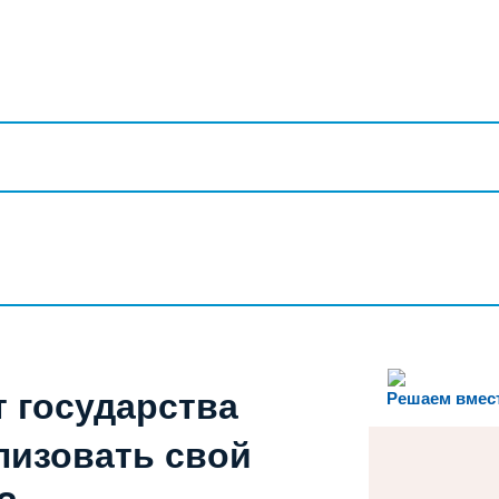
т государства
Решаем вмес
лизовать свой