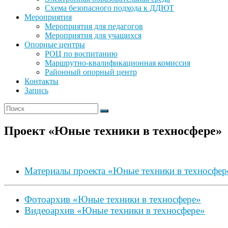
Схема безопасного подхода к ДДЮТ
Мероприятия
Мероприятия для педагогов
Мероприятия для учащихся
Опорные центры
РОЦ по воспитанию
Маршрутно-квалификационная комиссия
Районный опорный центр
Контакты
Запись
Проект «Юные техники в техносфере»
Материалы проекта «Юные техники в техносфер
Фотоархив «Юные техники в техносфере»
Видеоархив «Юные техники в техносфере»