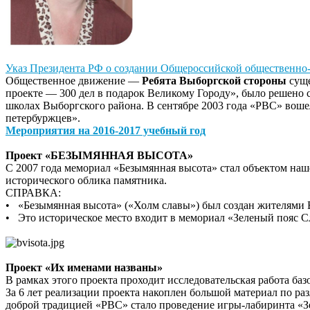
Указ Президента РФ о создании Общероссийской общественно
Общественное движение —
Ребята Выборгской стороны
суще
проекте — 300 дел в подарок Великому Городу», было решено 
школах Выборгского района. В сентябре 2003 года «РВС» вош
петербуржцев».
Мероприятия на 2016-2017 учебный год
Проект «БЕЗЫМЯННАЯ ВЫСОТА»
С 2007 года мемориал «Безымянная высота» стал объектом наш
исторического облика памятника.
СПРАВКА:
• «Безымянная высота» («Холм славы») был создан жителями В
• Это историческое место входит в мемориал «Зеленый пояс 
Проект «Их именами названы»
В рамках этого проекта проходит исследовательская работа ба
За 6 лет реализации проекта накоплен большой материал по р
доброй традицией «РВС» стало проведение игры-лабиринта «З