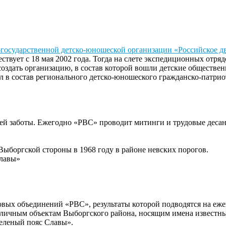
-государственной детско-юношеской организации «Российское 
ствует с 18 мая 2002 года. Тогда на слете экспедиционных отря
создать организацию, в состав которой вошли детские обществе
ел в состав регионального детско-юношеского гражданско-патр
ей заботы. Ежегодно «РВС» проводит митинги и трудовые десан
ыборгской стороны в 1968 году в районе невских порогов.
Славы»
зовых объединений «РВС», результаты которой подводятся на еж
азличным объектам Выборгского района, носящим имена известны
еленый пояс Славы».