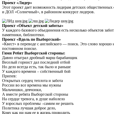
Проект «Лидер»
Этот проект дает возможность лидерам детских общественных
и ДОЛ «Солнечный», в районном конкурсе лидеров.
Проект «Объект детской заботы»
У каждого базового объединения есть несколько объектов забо
памятники, библиотеки.
Проект «Вдоль по Выборгской»
«Квест» в переводе с английского — поиск. Это слово хорошо 
постоянном поиске.
Гимн Ребят Выборгской стороны:
Давно отыграл дробный марш барабанщик
Веселый горнист дал последний отбой
Но дело всегда есть, так было и раньше
У каждого времени – собственный бой
Припев:
Открытых сердец теплота и забота
России во все времена мы нужны
Мальчишки, девчонки,
А вместе ребята Выборгской стороны
На сердце тревога, в душе наболело
У взрослых проблемы –самим не решить
Политика лучшая доброе дело,
Кому как ни нам ее в жизнь проводить