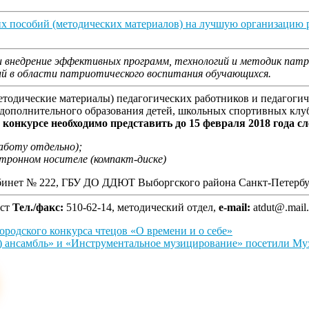
их пособий (методических материалов) на лучшую организацию
и внедрение эффективных программ, технологий и методик патр
й в области патриотического воспитания обучающихся.
етодические материалы) педагогических работников и педагоги
 дополнительного образования детей, школьных спортивных клу
 конкурсе необходимо представить до 15 февраля 2018 года 
аботу отдельно);
тронном носителе (компакт-диске)
й кабинет № 222, ГБУ ДО ДДЮТ Выборгского района Санкт-Петербу
ист
Тел./факс:
510-62-14, методический отдел,
e-mail:
atdut@.mail.
ородского конкурса чтецов «О времени и о себе»
 ансамбль» и «Инструментальное музицирование» посетили М