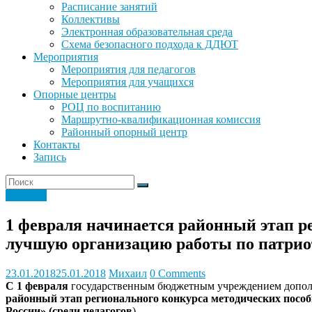
Расписание занятий
Коллективы
Электронная образовательная среда
Схема безопасного подхода к ДДЮТ
Мероприятия
Мероприятия для педагогов
Мероприятия для учащихся
Опорные центры
РОЦ по воспитанию
Маршрутно-квалификационная комиссия
Районный опорный центр
Контакты
Запись
Новости
1 февраля начинается районный этап р
лучшую организацию работы по патрио
23.01.2018
25.01.2018
Михаил
0 Comments
С 1 февраля
государственным бюджетным учреждением дополни
районный этап регионального конкурса методических посо
России» (среди педагогов
).