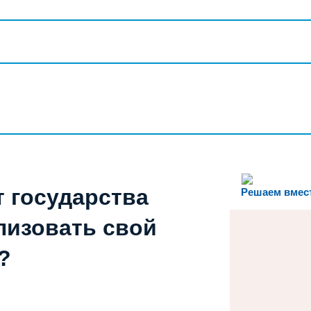
т государства
Решаем вмес
лизовать свой
?