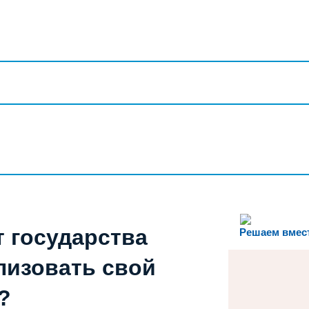
т государства
Решаем вмес
лизовать свой
?