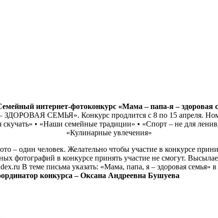
Cемейный интернет-фотоконкурс
«Мама – папа-я – здоровая 
я – ЗДОРОВАЯ СЕМЬЯ». Конкурс продлится с 8 по 15 апреля. Ном
скучать» • «Наши семейные традиции» • «Спорт – не для ленивы
«Кулинарные увлечения»
ото – один человек. Желательно чтобы участие в конкурсе прин
азных фотографий в конкурсе принять участие не смогут. Высыла
x.ru В теме письма указать: «Мама, папа, я – здоровая семья»
координатор конкурса – Оксана Андреевна Бушуева