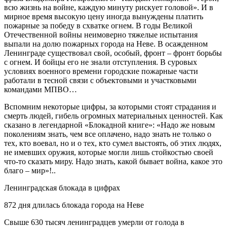
всю жизнь на войне, каждую минуту рискует головой». И в
мирное время высокую цену иногда вынуждены платить
пожарные за победу в схватке огнем. В годы Великой
Отечественной войны неимоверно тяжелые испытания
выпали на долю пожарных города на Неве. В осажденном
Ленинграде существовал свой, особый, фронт – фронт борьбы
с огнем. И бойцы его не знали отступления. В суровых
условиях военного времени городские пожарные части
работали в тесной связи с объектовыми и участковыми
командами МПВО…
Вспомним некоторые цифры, за которыми стоят страдания и
смерть людей, гибель огромных материальных ценностей. Как
сказано в легендарной «Блокадной книге»: «Надо же новым
поколениям знать, чем все оплачено, надо знать не только о
тех, кто воевал, но и о тех, кто сумел выстоять, об этих людях,
не имевших оружия, которые могли лишь стойкостью своей
что-то сказать миру. Надо знать, какой бывает война, какое это
благо – мир»!..
Ленинградская блокада в цифрах
872 дня длилась блокада города на Неве
Свыше 630 тысяч ленинградцев умерли от голода в