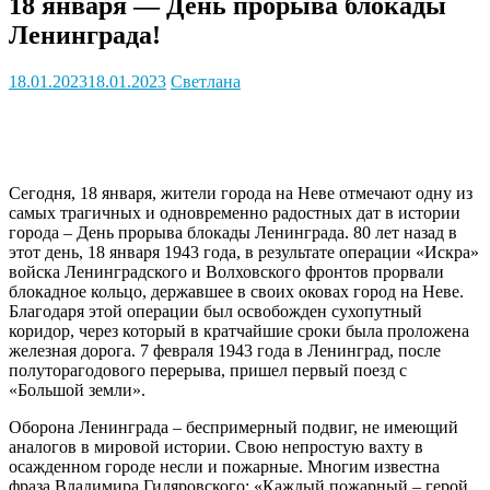
18 января — День прорыва блокады
Ленинграда!
18.01.2023
18.01.2023
Светлана
Сегодня, 18 января, жители города на Неве отмечают одну из
самых трагичных и одновременно радостных дат в истории
города – День прорыва блокады Ленинграда. 80 лет назад в
этот день, 18 января 1943 года, в результате операции «Искра»
войска Ленинградского и Волховского фронтов прорвали
блокадное кольцо, державшее в своих оковах город на Неве.
Благодаря этой операции был освобожден сухопутный
коридор, через который в кратчайшие сроки была проложена
железная дорога. 7 февраля 1943 года в Ленинград, после
полуторагодового перерыва, пришел первый поезд с
«Большой земли».
Оборона Ленинграда – беспримерный подвиг, не имеющий
аналогов в мировой истории. Свою непростую вахту в
осажденном городе несли и пожарные. Многим известна
фраза Владимира Гиляровского: «Каждый пожарный – герой,