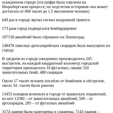
осажденном городе (эта цифра была озвучена на
Нюрнбергском процессе; по подсчетам историков она может
достигать от 800 тысяч до 1,5 миллионов человек)
649 раз в городе звучал сигнал воздушной тревоги
173 раза город подвергался бомбардировке
107158 авиабомб было сброшено на Ленинград
148478 тяжелых артиллерийских снарядов было выпущено по
городу
В среднем по городу ежедневно производилось 245
выстрелов, на каждый квадратный километр городской
территории приходилось 16 фугасных, свыше 320
зажигательных бомб, 480 снарядов
Около 17 тысяч человек погибли от бомбежек и обстрелов,
около 34 –тысяч были ранены
13455 пожаров возникло в городе от вражеских поражений,
из них 12580 – от зажигательных авиабомб, 590 – от
артснарядов, 285 – от фугасных авиабомб
3174 здания были разрушены и сожжены, 7143 здания –