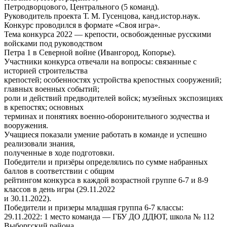
Петродворцового, Центрального (5 команд).
Руководитель проекта Т. М. Гусенцова, канд.истор.наук.
Конкурс проводился в формате «Своя игра».
Тема конкурса 2022 — крепости, освобожденные русскими
войсками под руководством
Петра 1 в Северной войне (Ивангород, Копорье).
Участники конкурса отвечали на вопросы: связанные с
историей строительства
крепостей; особенностях устройства крепостных сооружений;
главных военных событий;
роли и действий предводителей войск; музейных экспозициях
в крепостях; основных
терминах и понятиях военно-оборонительного зодчества и
вооружения.
Учащиеся показали умение работать в команде и успешно
реализовали знания,
полученные в ходе подготовки.
Победители и призёры определялись по сумме набранных
баллов в соответствии с общим
рейтингом конкурса в каждой возрастной группе 6-7 и 8-9
классов в день игры (29.11.2022
и 30.11.2022).
Победители и призеры младшая группа 6-7 классы:
29.11.2022: 1 место команда — ГБУ ДО ДДЮТ, школа № 112
Выборгский района