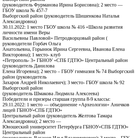
(руководитель Фурманова Ирина Борисовна); 2 место —
ГБОУ школа № 457-7
Выборгский район (руководитель Шишенкова Наталья
Александровна)
30.11.2022: 1 место ГБОУ школа № 416 «Школа развития
личности имени Веры
Васильевны Павловой» Петродворцовый район (
руководители Горбач Ольга
Анатольевна, Горынюк Ирина Сергеевна, Иванова Елена
Викторовна); 1 место- клуб
«Петрополь- 3» ГБНОУ «СПБ ГДТЮ» Центральный район
(руководитель Данилова
Елена Игоревна); 2 место – ГБОУ гимназия № 74 Выборгский
район (руководитель
Захаров Андрей Николаевич); 3 место- ГБОУ школа № 92
Выборгский район
(руководитель Шмакова Людмила Алексеева)
Победители и призеры старшая группа 8-9 классы:
29.11.2022: 1 место — объединение «Археологии» Аничков
лицей ГБНОУ«СПБ ГДТЮ»
Центральный район (руководитель Желтова Тамара
Александровна); 2 место —
Юношеский университет Петербурга ГБНОУ«СПБ ГДТЮ»
Центральный район
(руководитель Ваганов Илья Владимирович); 3 место – ГБУ