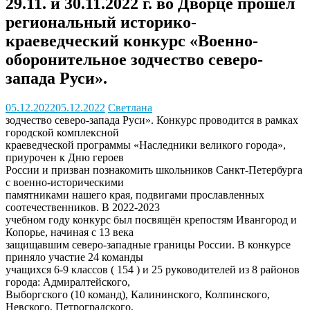
29.11. и 30.11.2022 г. во Дворце прошел
региональный историко-
краеведческий конкурс «Военно-
оборонительное зодчество северо-
запада Руси».
05.12.2022
05.12.2022
Светлана
зодчество северо-запада Руси». Конкурс проводится в рамках
городской комплексной
краеведческой программы «Наследники великого города»,
приурочен к Дню героев
России и призван познакомить школьников Санкт-Петербурга
с военно-историческими
памятниками нашего края, подвигами прославленных
соотечественников. В 2022-2023
учебном году конкурс был посвящён крепостям Ивангород и
Копорье, начиная с 13 века
защищавшим северо-западные границы России. В конкурсе
приняло участие 24 команды
учащихся 6-9 классов ( 154 ) и 25 руководителей из 8 районов
города: Адмиралтейского,
Выборгского (10 команд), Калининского, Колпинского,
Невского, Петроградского,