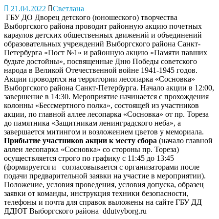
21.04.2022
Светлана
ГБУ ДО Дворец детского (юношеского) творчества
Выборгского района проводит районную акцию почетных
караулов детских общественных движений и объединений
образовательных учреждений Выборгского района Санкт-
Петербурга «Пост №1» и районную акцию «Памяти павших
будьте достойны», посвященные Дню Победы советского
народа в Великой Отечественной войне 1941-1945 годов.
Акции проводятся на территории лесопарка «Сосновка»
Выборгского района Санкт-Петербурга. Начало акции в 12:00,
завершение в 14:30. Мероприятие начинается с прохождения
колонны «Бессмертного полка», состоящей из участников
акции, по главной аллее лесопарка «Сосновка» от пр. Тореза
до памятника «Защитникам ленинградского неба», а
завершается митингом и возложением цветов у мемориала.
Прибытие участников акции к месту сбора
(начало главной
аллеи лесопарка «Сосновка» со стороны пр. Тореза)
осуществляется строго по графику с 11:45 до 13:45
(формируется и согласовывается с организаторами после
подачи предварительной заявки на участие в мероприятии).
Положение, условия проведения, условия допуска, образец
заявки от команды, инструкция техники безопасности,
телефоны и почта для справок выложены на сайте ГБУ ДД
ДДЮТ Выборгского района ddutvyborg.ru