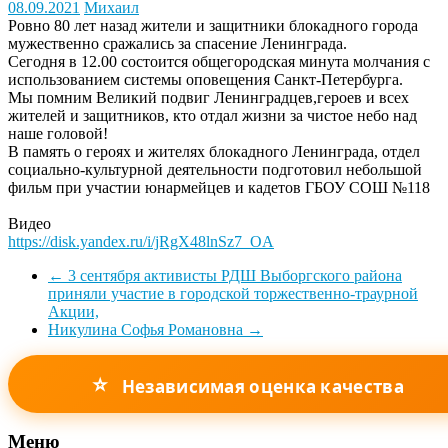
08.09.2021
Михаил
Ровно 80 лет назад жители и защитники блокадного города
мужественно сражались за спасение Ленинграда.
Сегодня в 12.00 состоится общегородская минута молчания с
использованием системы оповещения Санкт-Петербурга.
Мы помним Великий подвиг Ленинградцев,героев и всех
жителей и защитников, кто отдал жизни за чистое небо над
наше головой!
В память о героях и жителях блокадного Ленинграда, отдел
социально-культурной деятельности подготовил небольшой
фильм при участии юнармейцев и кадетов ГБОУ СОШ №118
Видео
https://disk.yandex.ru/i/jRgX48lnSz7_OA
←
3 сентября активисты РДШ Выборгского района
приняли участие в городской торжественно-траурной
Акции,
Никулина Софья Романовна
→
⭐
Независимая оценка качества
Меню