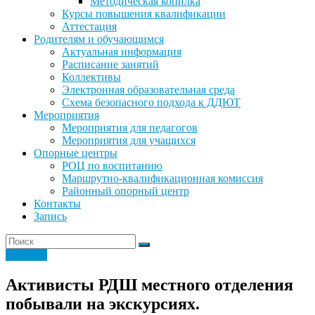
Методическая копилка
Курсы повышения квалификации
Аттестация
Родителям и обучающимся
Актуальная информация
Расписание занятий
Коллективы
Электронная образовательная среда
Схема безопасного подхода к ДДЮТ
Мероприятия
Мероприятия для педагогов
Мероприятия для учащихся
Опорные центры
РОЦ по воспитанию
Маршрутно-квалификационная комиссия
Районный опорный центр
Контакты
Запись
Новости
Активисты РДШ местного отделения
побывали на экскурсиях.