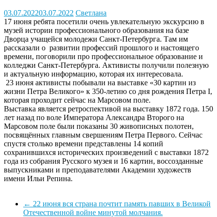
03.07.2022
03.07.2022
Светлана
17 июня ребята посетили очень увлекательную экскурсию в
музей истории профессионального образования на базе
Дворца учащейся молодежи Санкт-Петербурга. Там им
рассказали о развитии профессий прошлого и настоящего
времени, поговорили про профессиональное образование и
колледжи Санкт-Петербурга. Активисты получили полезную
и актуальную информацию, которая их интересовала.
23 июня активисты побывали на выставке «30 картин из
жизни Петра Великого» к 350-летию со дня рождения Петра I,
которая проходит сейчас на Марсовом поле.
Выставка является ретроспективой на выставку 1872 года. 150
лет назад по воле Императора Александра Второго на
Марсовом поле были показаны 30 живописных полотен,
посвящённых главным свершениям Петра Первого. Сейчас
спустя столько времени представлены 14 копий
сохранившихся исторических произведений с выставки 1872
года из собрания Русского музея и 16 картин, воссозданные
выпускниками и преподавателями Академии художеств
имени Ильи Репина.
←
22 июня вся страна почтит память павших в Великой
Отечественной войне минутой молчания.