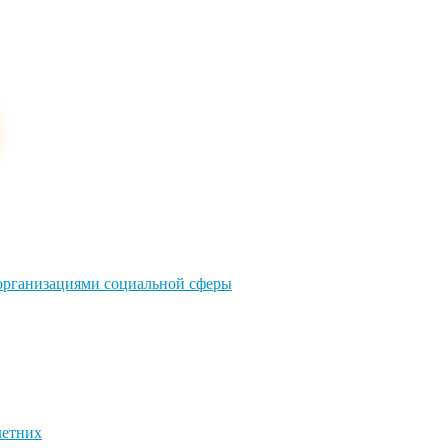
 организациями социальной сферы
летних