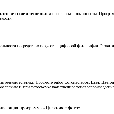
о-эстетические и технико-технологические компоненты. Програ
ьности.
тельности посредством искусства цифровой фотографии. Развит
азительная эстетика. Просмотр работ фотомастеров. Цвет. Цвето
обеспечивать при фотосъемке качественное тоновоспроизведение
вивающая программа «Цифровое фото»