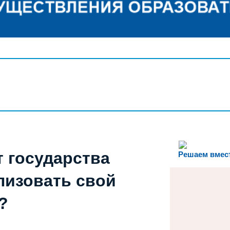
т государства
Решаем вмес
лизовать свой
?