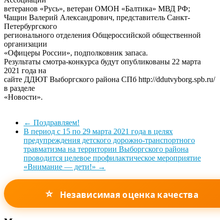
ветеранов «Русь», ветеран ОМОН «Балтика» МВД РФ;
Чащин Валерий Александрович, представитель Санкт-
Петербургского
регионального отделения Общероссийской общественной
организации
«Офицеры России», подполковник запаса.
Результаты смотра-конкурса будут опубликованы 22 марта
2021 года на
сайте ДДЮТ Выборгского района СПб http://ddutvyborg.spb.ru/
в разделе
«Новости».
←
Поздравляем!
В период с 15 по 29 марта 2021 года в целях
предупреждения детского дорожно-транспортного
травматизма на территории Выборгского района
проводится целевое профилактическое мероприятие
«Внимание — дети!»
→
⭐
Независимая оценка качества