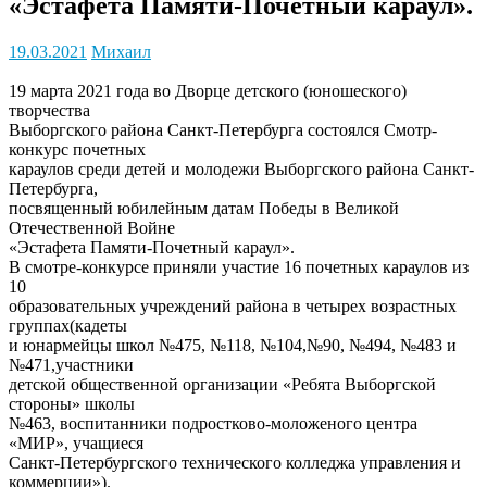
«Эстафета Памяти-Почетный караул».
19.03.2021
Михаил
19 марта 2021 года во Дворце детского (юношеского)
творчества
Выборгского района Санкт-Петербурга состоялся Смотр-
конкурс почетных
караулов среди детей и молодежи Выборгского района Санкт-
Петербурга,
посвященный юбилейным датам Победы в Великой
Отечественной Войне
«Эстафета Памяти-Почетный караул».
В смотре-конкурсе приняли участие 16 почетных караулов из
10
образовательных учреждений района в четырех возрастных
группах(кадеты
и юнармейцы школ №475, №118, №104,№90, №494, №483 и
№471,участники
детской общественной организации «Ребята Выборгской
стороны» школы
№463, воспитанники подростково-моложеного центра
«МИР», учащиеся
Санкт-Петербургского технического колледжа управления и
коммерции»).