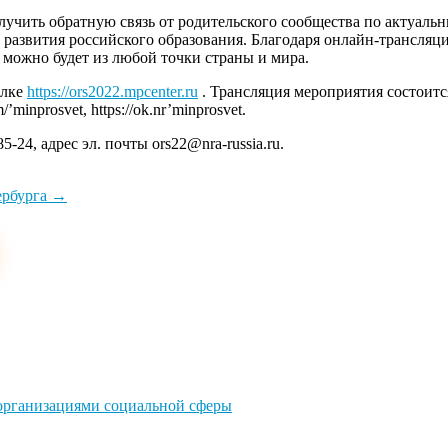
учить обратную связь от родительского сообщества по актуаль
 развития российского образования. Благодаря онлайн-трансля
можно будет из любой точки страны и мира.
ылке
https://ors2022.mpcenter.ru
. Трансляция мероприятия состоится на
/’minprosvet, https://ok.nr’minprosvet.
-24, адрес эл. почты ors22@nra-russia.ru.
ербурга
→
 организациями социальной сферы