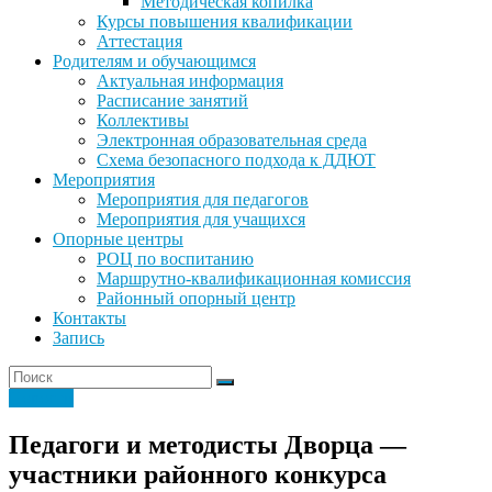
Методическая копилка
Курсы повышения квалификации
Аттестация
Родителям и обучающимся
Актуальная информация
Расписание занятий
Коллективы
Электронная образовательная среда
Схема безопасного подхода к ДДЮТ
Мероприятия
Мероприятия для педагогов
Мероприятия для учащихся
Опорные центры
РОЦ по воспитанию
Маршрутно-квалификационная комиссия
Районный опорный центр
Контакты
Запись
Новости
Педагоги и методисты Дворца —
участники районного конкурса