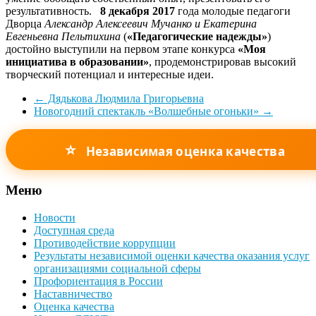
результативность.
8 декабря 2017
года молодые педагоги
Дворца
Александр Алексеевич Мучанко и Екатерина
Евгеньевна Пельтихина
(
«Педагогические надежды»
)
достойно выступили на первом этапе конкурса
«Моя
инициатива в образовании»
, продемонстрировав высокий
творческий потенциал и интересные идеи.
←
Дядькова Людмила Григорьевна
Новогодний спектакль «Волшебные огоньки»
→
⭐
Независимая оценка качества
Меню
Новости
Доступная среда
Противодействие коррупции
Результаты независимой оценки качества оказания услуг
организациями социальной сферы
Профориентация в России
Наставничество
Оценка качества