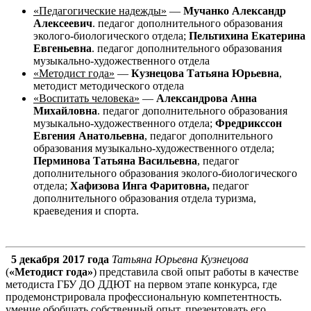
«Педагогические надежды»
—
Мучанко Александр
Алексеевич
. педагог дополнительного образования
эколого-биологического отдела;
Пельтихина Екатерина
Евгеньевна
. педагог дополнительного образования
музыкально-художественного отдела
«Методист года»
—
Кузнецова Татьяна Юрьевна
,
методист методического отдела
«Воспитать человека»
—
Александрова Анна
Михайловна
. педагог дополнительного образования
музыкально-художественного отдела;
Фредрикссон
Евгения Анатольевна
, педагог дополнительного
образования музыкально-художественного отдела;
Перминова Татьяна Васильевна
, педагог
дополнительного образования эколого-биологического
отдела;
Хафизова Инга Фаритовна,
педагог
дополнительного образования отдела туризма,
краеведения и спорта.
5 декабря 2017 года
Татьяна Юрьевна Кузнецова
(
«Методист года»
) представила свой опыт работы в качестве
методиста ГБУ ДО ДДЮТ на первом этапе конкурса, где
продемонстрировала профессиональную компетентность.
умение обобщать собственный опыт, презентовать его