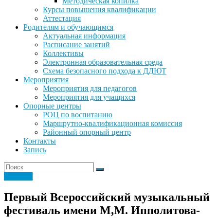
Методическая копилка
Курсы повышения квалификации
Аттестация
Родителям и обучающимся
Актуальная информация
Расписание занятий
Коллективы
Электронная образовательная среда
Схема безопасного подхода к ДДЮТ
Мероприятия
Мероприятия для педагогов
Мероприятия для учащихся
Опорные центры
РОЦ по воспитанию
Маршрутно-квалификационная комиссия
Районный опорный центр
Контакты
Запись
Новости
Первый Всероссийский музыкальный
фестиваль имени М,М. Ипполитова-