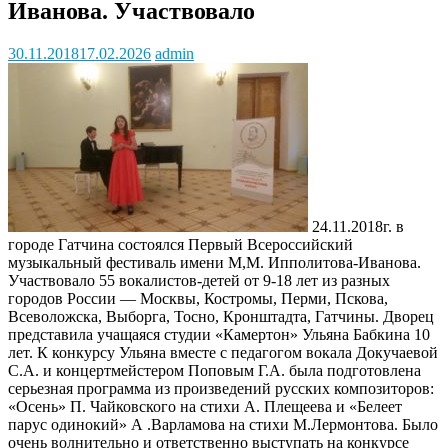
Иванова. Участвовало
30.11.2018
17.02.2026
admin
24.11.2018г. в
городе Гатчина состоялся Первый Всероссийский
музыкальный фестиваль имени М,М. Ипполитова-Иванова.
Участвовало 55 вокалистов-детей от 9-18 лет из разных
городов России — Москвы, Костромы, Перми, Пскова,
Всеволожска, Выборга, Тосно, Кронштадта, Гатчины. Дворец
представила учащаяся студии «Камертон» Ульяна Бабкина 10
лет. К конкурсу Ульяна вместе с педагогом вокала Докучаевой
С.А. и концертмейстером Поповым Г.А. была подготовлена
серьезная программа из произведений русских композиторов:
«Осень» П. Чайковского на стихи А. Плещеева и «Белеет
парус одинокий» А .Варламова на стихи М.Лермонтова. Было
очень волнительно и ответственно выступать на конкурсе