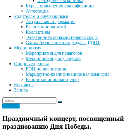
Методическая копилка
Курсы повышения квалификации
Аттестация
Родителям и обучающимся
Актуальная информация
Расписание занятий
Коллективы
Электронная образовательная среда
Схема безопасного подхода к ДДЮТ
Мероприятия
Мероприятия для педагогов
Мероприятия для учащихся
Опорные центры
РОЦ по воспитанию
Маршрутно-квалификационная комиссия
Районный опорный центр
Контакты
Запись
Новости
Праздничный концерт, посвященный
празднованию Дня Победы.