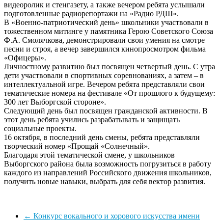
видеоролик и стенгазету, а также вечером ребята услышали
подготовленные радиорепортажи на «Радио РДШ».
В «Военно-патриотический день» школьники участвовали в
тожественном митинге у памятника Герою Советского Союза
Ф.А. Смолячкова, демонстрировали свои умения на смотре
песни и строя, а вечер завершился кинопросмотром фильма
«Офицеры».
Личностному развитию был посвящен четвертый день. С утра
дети участвовали в спортивных соревнованиях, а затем – в
интеллектуальной игре. Вечером ребята представляли свои
тематические номера на фестивале «От прошлого к будущему:
300 лет Выборгской стороне».
Следующий день был посвящен гражданской активности. В
этот день ребята учились разрабатывать и защищать
социальные проекты.
16 октября, в последний день смены, ребята представляли
творческий номер «Прощай «Солнечный».
Благодаря этой тематической смене, у школьников
Выборгского района была возможность погрузиться в работу
каждого из направлений Российского движения школьников,
получить новые навыки, выбрать для себя вектор развития.
←
Конкурс вокального и хорового искусства имени