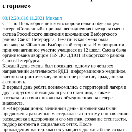
стороне»
03.12.2018
16.11.2021
Михаил
С 11 по 16 октября в детском оздоровительно-обучающем
лагере «Солнечный» прошла шестидневная выездная смена
актива Российского движения школьников Выборгского
района Санкт-Петербурга. Тематическая смена была
посвящена 300-летию Выборгской стороны. В мероприятии
приняли активное участие учащиеся из 12 школ. Смена была
организована дворцом ГБУ ДО ДДЮТ Выборгского района
Санкт-Петербурга.
Каждый день смены был посвящен одному из четырех
направлений деятельности РДШ: информационно-медийное,
военно-патриотическое, личностное развитие, гражданская
активность.
В первый день ребята познакомились с территорией лагеря и
друг с другом с помощью игры по станциям, а также
рассказали о своих школьных объединениях на вечере
знакомств.
В «Информационно-медийный день» школьникам были
предложены различные мастер-классы по этому направлению:
раскадровка видеоролика и его монтаж, создание стенгазеты,
подбор контента в социальных сетях. После
прохождения мастер-классов учащиеся должны были создать