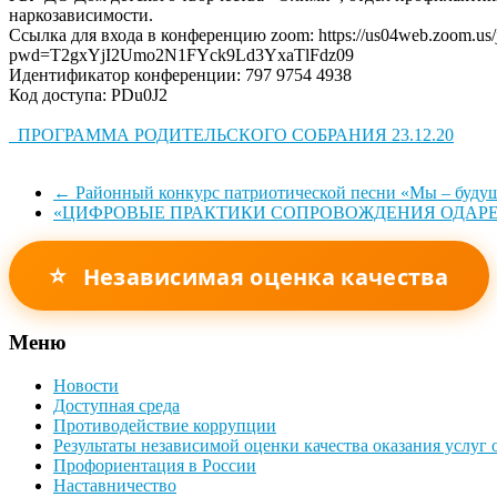
наркозависимости.
Ссылка для входа в конференцию zoom: https://us04web.zoom.us
pwd=T2gxYjI2Umo2N1FYck9Ld3YxaTlFdz09
Идентификатор конференции: 797 9754 4938
Код доступа: PDu0J2
_ПРОГРАММА РОДИТЕЛЬСКОГО СОБРАНИЯ 23.12.20
←
Районный конкурс патриотической песни «Мы – будущ
«ЦИФРОВЫЕ ПРАКТИКИ СОПРОВОЖДЕНИЯ ОДАРЕ
⭐
Независимая оценка качества
Меню
Новости
Доступная среда
Противодействие коррупции
Результаты независимой оценки качества оказания услуг
Профориентация в России
Наставничество