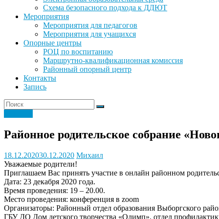
Схема безопасного подхода к ДДЮТ
Мероприятия
Мероприятия для педагогов
Мероприятия для учащихся
Опорные центры
РОЦ по воспитанию
Маршрутно-квалификационная комиссия
Районный опорный центр
Контакты
Запись
Новости
Районное родительское собрание «Новог
18.12.2020
30.12.2020
Михаил
Уважаемые родители!
Приглашаем Вас принять участие в онлайн районном родительс
Дата: 23 декабря 2020 года.
Время проведения: 19 – 20.00.
Место проведения: конференция в zoom
Организаторы: Районный отдел образования Выборгского райо
ГБУ ДО Дом детского творчества «Олимп», отдел профилакти