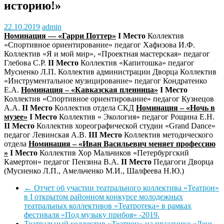
историю!»
22.10.2019
admin
Номинация — «Гарри Поттер»
I
Место
Коллектив
«Спортивное ориентирование» педагог Хафизова И.Ф.
Коллектив «Я и мой мир», «Проектная мастерская» педагог
Глебова С.Р.
II
Место
Коллектив «Капитошка» педагог
Мусиенко Л.П. Коллектив администрации Дворца Коллектив
«Инструментальное музицирование» педагог Кондратенко
Е.А.
Номинация – «Кавказская пленница»
I
Место
Коллектив «Спортивное ориентирование» педагог Кузнецов
А.А.
II
Место
Коллектив отдела СКД
Номинация – «Ночь в
музее»
I
Место
Коллектив « Экология» педагог Рощина Е.Н.
II
Место
Коллектив хореографической студии «Grand Dance»
педагог Левинская А.В.
III
Место
Коллектив методического
отдела
Номинация – «Иван Васильевич меняет профессию
»
I
Место
Коллектив Хор Мальчиков «Петербургский
Камертон» педагог Пензина В.А.
II
Место
Педагоги Дворца
(Мусиенко Л.П., Амельченко М.И., Шалфеева Н.Ю.)
←
Отчет об участии театрального коллектива «Театрон»
в I открытом районном конкурсе молодежных
театральных коллективов «Театротека» в рамках
фестиваля «Под музыку прибоя» -2019.
Театральный коллектив «Театрон» на празднике «День