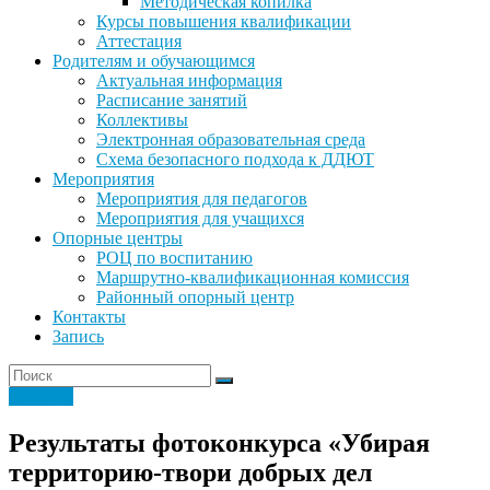
Методическая копилка
Курсы повышения квалификации
Аттестация
Родителям и обучающимся
Актуальная информация
Расписание занятий
Коллективы
Электронная образовательная среда
Схема безопасного подхода к ДДЮТ
Мероприятия
Мероприятия для педагогов
Мероприятия для учащихся
Опорные центры
РОЦ по воспитанию
Маршрутно-квалификационная комиссия
Районный опорный центр
Контакты
Запись
Новости
Результаты фотоконкурса «Убирая
территорию-твори добрых дел