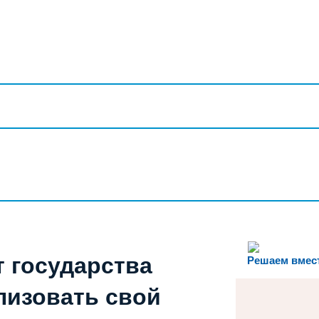
т государства
Решаем вмес
лизовать свой