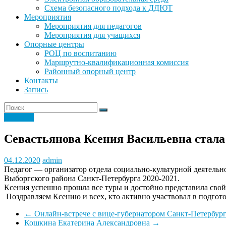
Схема безопасного подхода к ДДЮТ
Мероприятия
Мероприятия для педагогов
Мероприятия для учащихся
Опорные центры
РОЦ по воспитанию
Маршрутно-квалификационная комиссия
Районный опорный центр
Контакты
Запись
Новости
Севастьянова Ксения Васильевна стала
04.12.2020
admin
П
едагог — организатор отдела социально-культурной деятельн
Выборгского ра
йона Санкт-Петербурга 2020-2021
.
Ксения успешно
прошла
все туры и достойно представила сво
Поздравляем Ксению и
всех
, кто активно участвовал в подго
←
Онлайн-встрече с вице-губернатором Санкт-Петербур
Кошкина Екатерина Александровна
→