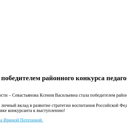
 победителем районного конкурса педаг
ости – Севастьянова Ксения Васильевна стала п
обедителем райо
й личный вклад в развитие стратегии воспитания Российской Ф
товке конкурсанта к выступлению!
га Ириной Потехиной.