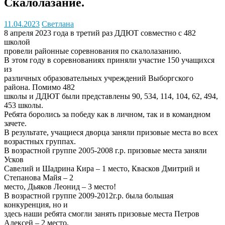
Скалолазание.
11.04.2023
Светлана
8 апреля 2023 года в третий раз ДДЮТ совместно с 482
школой
провели районные соревнования по скалолазанию.
В этом году в соревнованиях приняли участие 150 учащихся
из
различных образовательных учреждений Выборгского
района. Помимо 482
школы и ДДЮТ были представлены 90, 534, 114, 104, 62, 494,
453 школы.
Ребята боролись за победу как в личном, так и в командном
зачете.
В результате, учащиеся дворца заняли призовые места во всех
возрастных группах.
В возрастной группе 2005-2008 г.р. призовые места заняли
Усков
Савелий и Шадрина Кира – 1 место, Квасков Дмитрий и
Степанова Майя – 2
место, Дьяков Леонид – 3 место!
В возрастной группе 2009-2012г.р. была большая
конкуренция, но и
здесь наши ребята смогли занять призовые места Петров
Алексей – 2 место,