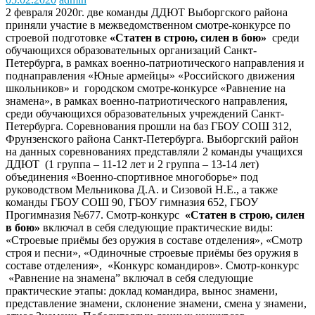
2 февраля 2020г. две команды ДДЮТ Выборгского района
приняли участие в межведомственном смотре-конкурсе по
строевой подготовке
«Статен в строю, силен в бою»
среди
обучающихся образовательных организаций Санкт-
Петербурга, в рамках военно-патриотического направления и
поднаправления «Юные армейцы» «Российского движения
школьников» и городском смотре-конкурсе «Равнение на
знамена», в рамках военно-патриотического направления,
среди обучающихся образовательных учреждений Санкт-
Петербурга. Соревнования прошли на баз ГБОУ СОШ 312,
Фрунзенского района Санкт-Петербурга. Выборгский район
на данных соревнованиях представляли 2 команды учащихся
ДДЮТ (1 группа – 11-12 лет и 2 группа – 13-14 лет)
объединения «Военно-спортивное многоборье» под
руководством Мельникова Д.А. и Сизовой Н.Е., а также
команды ГБОУ СОШ 90, ГБОУ гимназия 652, ГБОУ
Прогимназия №677. Смотр-конкурс
«Статен в строю, силен
в бою»
включал в себя следующие практические виды:
«Строевые приёмы без оружия в составе отделения», «Смотр
строя и песни», «Одиночные строевые приёмы без оружия в
составе отделения», «Конкурс командиров». Смотр-конкурс
«Равнение на знамена” включал в себя следующие
практические этапы: доклад командира, вынос знамени,
представление знамени, склонение знамени, смена у знамени,