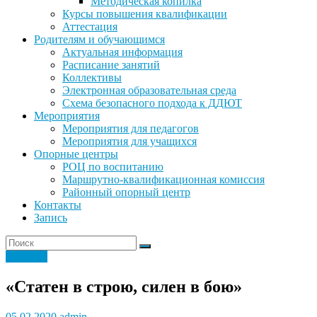
Методическая копилка
Курсы повышения квалификации
Аттестация
Родителям и обучающимся
Актуальная информация
Расписание занятий
Коллективы
Электронная образовательная среда
Схема безопасного подхода к ДДЮТ
Мероприятия
Мероприятия для педагогов
Мероприятия для учащихся
Опорные центры
РОЦ по воспитанию
Маршрутно-квалификационная комиссия
Районный опорный центр
Контакты
Запись
Новости
«Статен в строю, силен в бою»
05.02.2020
admin