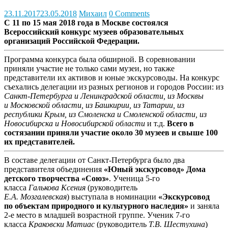
23.11.2017
23.05.2018
Михаил
0 Comments
С 11 по 15 мая 2018 года в Москве состоялся
Всероссийский конкурс музеев образовательных
организаций Российской Федерации.
Программа конкурса была обширной. В соревновании
приняли участие не только сами музеи, но также
представители их активов и юные экскурсоводы. На конкурс
съехались делегации из разных регионов и городов России: из
Санкт-Петербурга и Ленинградской области, из Москвы
и Московской области, из Башкирии, из Татарии, из
республики Крым, из Смоленска и Смоленской области, из
Новосибирска и Новосибирской области
и т.д.
Всего в
состязании приняли участие около 30 музеев и свыше 100
их представителей.
В составе делегации от Санкт-Петербурга было два
представителя объединения
«Юный экскурсовод» Дома
детского творчества «Союз»
. Ученица 5-го
класса
Галькова Ксения
(руководитель
Е.А. Мозгалевская
) выступала в номинации
«Экскурсовод
по объектам природного и культурного наследия»
и заняла
2-е место в младшей возрастной группе. Ученик 7-го
класса
Краковски Матиас
(руководитель
Т.В. Шестухина
)