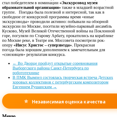
стал победителем в номинации
«Экскурсовод музея
образовательной организации»
также в младшей возрастной
группе. Поездка была полезной и интересной, так как в
свободное от конкурсной программы время «юные
экскурсоводы» проводили активно: побывали на обзорной
экскурсии по Москве, посетили музейно-парковый ансамбль
Кусково, Музей Великой Отечественной войны на Поклонной
горе, погуляли по Старому Арбату, прокатились на кораблике
по Москве реке, в Театре им. Моссовета посмотрели рок-
оперу
«Иисус Христос – суперзвезда»
. Прекрасная
погода была хорошим дополнением к замечательным для
«союзовцев» результатам конкурса.
←
Во Дворце пройдут открытые соревнования
Выборгского района Санкт-Петербурга по
робототехнике
В ПМК Вымпел состоялась творческая встреча Детских
хоровых коллективов с петербургским композитором
Евгением Рушанским
→
⭐
Независимая оценка качества
Меню