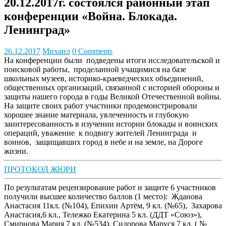
20.12.2017г. состоялся районный этап
конференции «Война. Блокада.
Ленинград»
26.12.2017
Михаил
0 Comments
На конференции были подведены итоги исследовательской и
поисковой работы, проделанной учащимися на базе
школьных музеев, историко-краеведческих объединений,
общественных организаций, связанной с историей обороны и
защиты нашего города в годы Великой Отечественной войны.
На защите своих работ участники продемонстрировали
хорошее знание материала, увлеченность и глубокую
заинтересованность в изучении истории блокады и воинских
операций, уважение к подвигу жителей Ленинграда и
воинов, защищавших город в небе и на земле, на Дороге
жизни.
ПРОТОКОЛ ЖЮРИ
По результатам рецензирование работ и защите 6 участников
получили высшее количество баллов (1 место): Жданова
Анастасия 11кл. (№104), Епихин Артём, 9 кл. (№65), Захарова
Анастасия,6 кл., Тележко Екатерина 5 кл. (ДДТ «Союз»),
Смирнова Мария 7 кл. (№534), Сидорова Маруся 7 кл. ( №