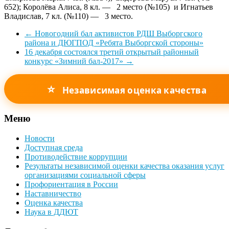
652); Королёва Алиса, 8 кл. — 2 место (№105) и Игнатьев
Владислав, 7 кл. (№110) — 3 место.
←
Новогодний бал активистов РДШ Выборгского
района и ДЮГПОД «Ребята Выборгской стороны»
16 декабря состоялся третий открытый районный
конкурс «Зимний бал-2017»
→
⭐
Независимая оценка качества
Меню
Новости
Доступная среда
Противодействие коррупции
Результаты независимой оценки качества оказания услуг
организациями социальной сферы
Профориентация в России
Наставничество
Оценка качества
Наука в ДДЮТ